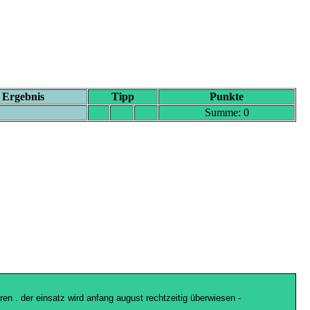
Ergebnis
Tipp
Punkte
ipprunde und vor allem die interessante punkteregelung finde ich weiter
Summe: 0
 hat durch die sogenannten underdogs allerdings meiner ansicht nach
sfall von schlotterbeck zeigen wird wie wichtig er war - allen einen
schaftlichen Interessen durchsetzt und ich sehe nicht, wie sich das mal
ren . der einsatz wird anfang august rechtzeitig überwiesen -