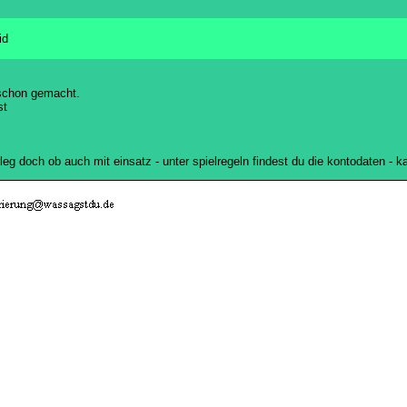
id
 schon gemacht.
st
rleg doch ob auch mit einsatz - unter spielregeln findest du die kontodaten -