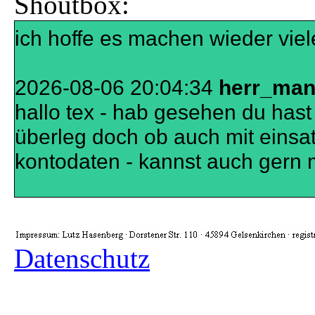
Shoutbox:
sache ist
ich hoffe es machen wieder viele
2026-08-06 20:04:34
herr_ma
hallo tex - hab gesehen du hast
überleg doch ob auch mit einsatz
kontodaten - kannst auch gern 
Datenschutz