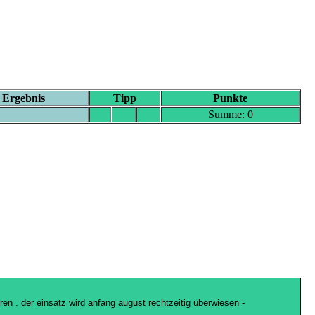
Ergebnis
Tipp
Punkte
ipprunde und vor allem die interessante punkteregelung finde ich weiter
Summe: 0
 hat durch die sogenannten underdogs allerdings meiner ansicht nach
sfall von schlotterbeck zeigen wird wie wichtig er war - allen einen
schaftlichen Interessen durchsetzt und ich sehe nicht, wie sich das mal
ren . der einsatz wird anfang august rechtzeitig überwiesen -