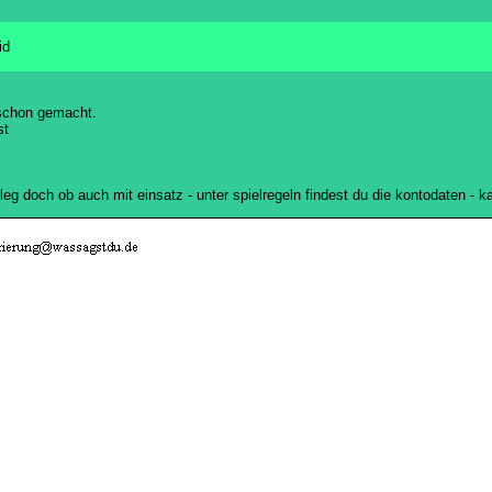
id
 schon gemacht.
st
rleg doch ob auch mit einsatz - unter spielregeln findest du die kontodaten -