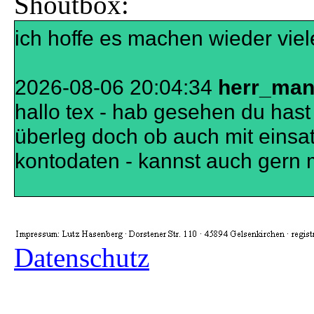
Shoutbox:
sache ist
ich hoffe es machen wieder viele
2026-08-06 20:04:34
herr_ma
hallo tex - hab gesehen du hast
überleg doch ob auch mit einsatz
kontodaten - kannst auch gern 
Datenschutz