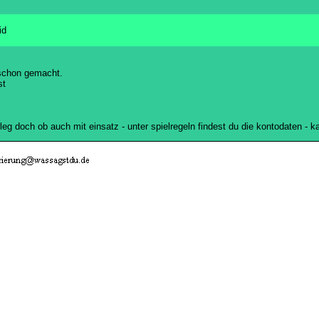
id
 schon gemacht.
st
rleg doch ob auch mit einsatz - unter spielregeln findest du die kontodaten -