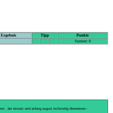
Ergebnis
Tipp
Punkte
ipprunde und vor allem die interessante punkteregelung finde ich weiter
Summe: 0
 hat durch die sogenannten underdogs allerdings meiner ansicht nach
sfall von schlotterbeck zeigen wird wie wichtig er war - allen einen
schaftlichen Interessen durchsetzt und ich sehe nicht, wie sich das mal
ren . der einsatz wird anfang august rechtzeitig überwiesen -